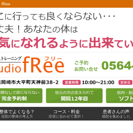
 fRee
整体でよくなる？
コース・料金
患者さんの声
当院の整体の考え方
症状に合わせて選択！
感想を集めました